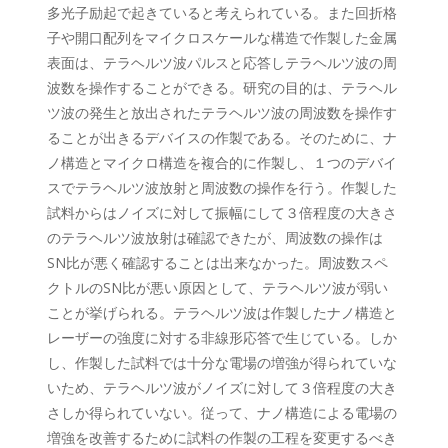
多光子励起で起きていると考えられている。また回折格
子や開口配列をマイクロスケールな構造で作製した金属
表面は、テラヘルツ波パルスと応答しテラヘルツ波の周
波数を操作することができる。研究の目的は、テラヘル
ツ波の発生と放出されたテラヘルツ波の周波数を操作す
ることが出きるデバイスの作製である。そのために、ナ
ノ構造とマイクロ構造を複合的に作製し、１つのデバイ
スでテラヘルツ波放射と周波数の操作を行う。作製した
試料からはノイズに対して振幅にして３倍程度の大きさ
のテラヘルツ波放射は確認できたが、周波数の操作は
SN比が悪く確認することは出来なかった。周波数スペ
クトルのSN比が悪い原因として、テラヘルツ波が弱い
ことが挙げられる。テラヘルツ波は作製したナノ構造と
レーザーの強度に対する非線形応答で生じている。しか
し、作製した試料では十分な電場の増強が得られていな
いため、テラヘルツ波がノイズに対して３倍程度の大き
さしか得られていない。従って、ナノ構造による電場の
増強を改善するために試料の作製の工程を変更するべき