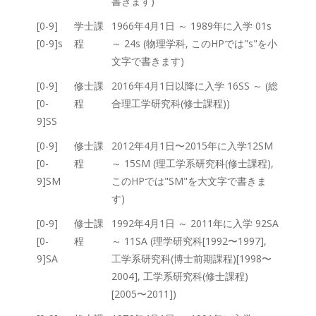
書きます)
[0-9]
学士課
1966年4月1日 ～ 1989年に入学 01s
[0-9]s
程
～ 24s (物理学科, このHPでは"s"を小
文字で書きます)
[0-9]
修士課
2016年4月1日以降に入学 16SS ～ (総
[0-
程
合理工学研究科(修士課程))
9]SS
[0-9]
修士課
2012年4月1日〜2015年に入学12SM
[0-
程
～ 15SM (理工学系研究科(修士課程),
9]SM
このHPでは"SM"を大文字で書きま
す)
[0-9]
修士課
1992年4月1日 ～ 2011年に入学 92SA
[0-
程
～ 11SA (理学研究科[1992〜1997],
9]SA
工学系研究科(博士前期課程)[1998〜
2004], 工学系研究科(修士課程)
[2005〜2011])