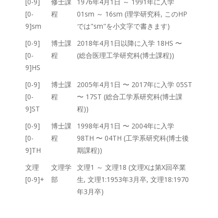
[0-9]
修士課
1976年4月1日 ～ 1991年に入学
[0-
程
01sm ～ 16sm (理学研究科, このHP
9]sm
では"sm"を小文字で書きます)
[0-9]
博士課
2018年4月1日以降に入学 18HS 〜
[0-
程
(総合医理工学研究科(博士課程))
9]HS
[0-9]
博士課
2005年4月1日 〜 2017年に入学 05ST
[0-
程
〜 17ST (総合工学系研究科(博士課
9]ST
程))
[0-9]
博士課
1998年4月1日 〜 2004年に入学
[0-
程
98TH 〜 04TH (工学系研究科(博士後
9]TH
期課程))
文理
文理学
文理1 ～ 文理18 (文理Xは第X回卒業
[0-9]+
部
生, 文理1:1953年3月卒, 文理18:1970
年3月卒)