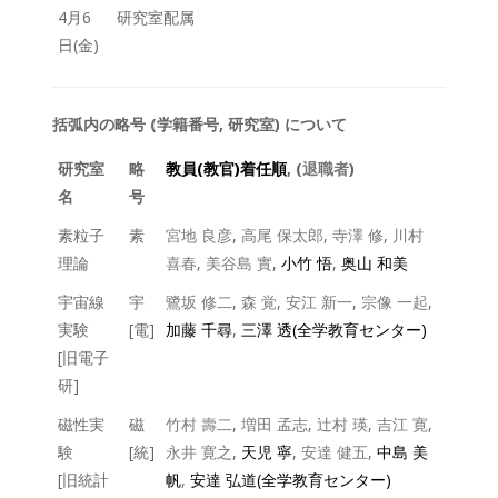
4月6
研究室配属
日(金)
括弧内の略号 (学籍番号, 研究室) について
研究室
略
教員(教官)着任順
, (
退職者
)
名
号
素粒子
素
宮地 良彦
,
高尾 保太郎
,
寺澤 修
,
川村
理論
喜春
,
美谷島 實
,
小竹 悟
,
奥山 和美
宇宙線
宇
鷺坂 修二
,
森 覚
,
安江 新一
,
宗像 一起
,
実験
[電]
加藤 千尋
,
三澤 透(全学教育センター)
[旧電子
研]
磁性実
磁
竹村 壽二
,
増田 孟志
,
辻村 瑛
,
吉江 寛
,
験
[統]
永井 寛之
,
天児 寧
,
安達 健五
,
中島 美
[旧統計
帆
,
安達 弘道(全学教育センター)