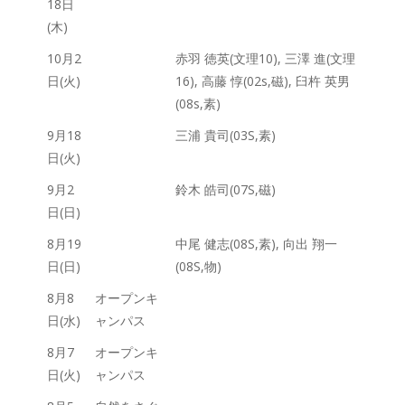
18日
(木)
10月2
赤羽 徳英(文理10), 三澤 進(文理
日(火)
16), 高藤 惇(02s,磁), 臼杵 英男
(08s,素)
9月18
三浦 貴司(03S,素)
日(火)
9月2
鈴木 皓司(07S,磁)
日(日)
8月19
中尾 健志(08S,素), 向出 翔一
日(日)
(08S,物)
8月8
オープンキ
日(水)
ャンパス
8月7
オープンキ
日(火)
ャンパス