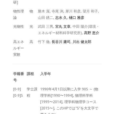
研]
物性理
物
勝木 渥
,
寺尾 洌
,
犀川 和彦
,
望月 和子
,
論
山田 銹二
,
志水 久
,
樋口 雅彦
光物性
光
武田 三男
,
宮丸 文章
,
中田 陽介(環境・
エネルギー材料科学研究所)
,
髙野 恵介
高エネ
高
竹下 徹
,
長谷川 庸司
,
川出 健太郎
ルギー
実験
学籍番
課程
入学年
号
[0-9]
学士課
1990年4月1日以降に入学 90S ～ (物
[0-9]S
程
理学科[1990〜1994], 物理科学科
[1995〜2014], 理学科物理学コース
[2015〜], このHPでは"S"を大文字で