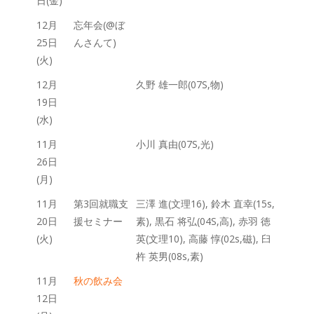
日(金)
12月
忘年会(@ぼ
25日
んさんて)
(火)
12月
久野 雄一郎(07S,物)
19日
(水)
11月
小川 真由(07S,光)
26日
(月)
11月
第3回就職支
三澤 進(文理16), 鈴木 直幸(15s,
20日
援セミナー
素), 黒石 将弘(04S,高), 赤羽 徳
(火)
英(文理10), 高藤 惇(02s,磁), 臼
杵 英男(08s,素)
11月
秋の飲み会
12日