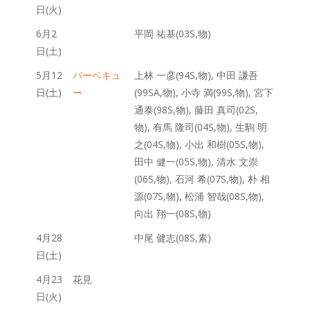
日(火)
6月2
平岡 祐基(03S,物)
日(土)
5月12
バーベキュ
上林 一彦(94S,物), 中田 謙吾
日(土)
ー
(99SA,物), 小寺 満(99S,物), 宮下
通泰(98S,物), 藤田 真司(02S,
物), 有馬 隆司(04S,物), 生駒 明
之(04S,物), 小出 和樹(05S,物),
田中 健一(05S,物), 清水 文崇
(06S,物), 石河 希(07S,物), 朴 相
源(07S,物), 松浦 智哉(08S,物),
向出 翔一(08S,物)
4月28
中尾 健志(08S,素)
日(土)
4月23
花見
日(火)