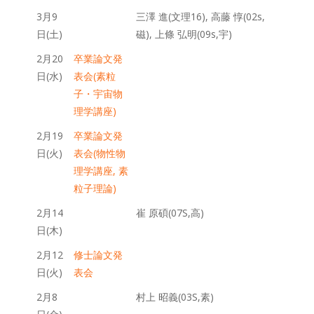
3月9
三澤 進(文理16), 高藤 惇(02s,
日(土)
磁), 上條 弘明(09s,宇)
2月20
卒業論文発
日(水)
表会(素粒
子・宇宙物
理学講座)
2月19
卒業論文発
日(火)
表会(物性物
理学講座, 素
粒子理論)
2月14
崔 原碩(07S,高)
日(木)
2月12
修士論文発
日(火)
表会
2月8
村上 昭義(03S,素)