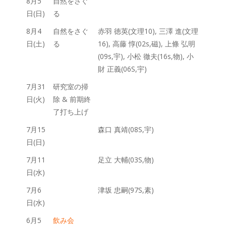
8月5
自然をさぐ
日(日)
る
8月4
自然をさぐ
赤羽 徳英(文理10), 三澤 進(文理
日(土)
る
16), 高藤 惇(02s,磁), 上條 弘明
(09s,宇), 小松 徹夫(16s,物), 小
財 正義(06S,宇)
7月31
研究室の掃
日(火)
除 & 前期終
了打ち上げ
7月15
森口 真靖(08S,宇)
日(日)
7月11
足立 大輔(03S,物)
日(水)
7月6
津坂 忠嗣(97S,素)
日(水)
6月5
飲み会