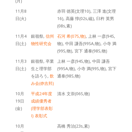
(月)
11月8
赤羽 徳英(文理10), 三澤 進(文理
日(火)
16), 高藤 惇(02s,磁), 臼杵 英男
(08s,素)
11月4
銀嶺祭,
信州
石河 希(07S,物)
, 上林 一彦(94S,
日(土)
物性研究会
物), 中田 謙吾(99SA,物), 小寺 満
(99S,物), 宮下 通泰(98S,物)
11月3
銀嶺祭, 卒業
上林 一彦(94S,物), 中田 謙吾
日(土)
生と理学部
(99SA,物), 小寺 満(99S,物), 宮下
を語ろう,
飲
通泰(98S,物)
み会(@吉邦)
10月
平成24年度
清水 文崇(06S,物)
19日
成績優秀者
(金)
(理学部表彰
I) 表彰式
10月
高橋 秀治(23s,素)