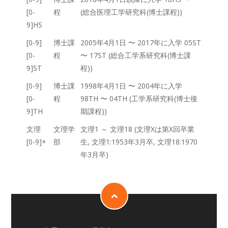
[0-
程
(総合医理工学研究科(博士課程))
9]HS
[0-9]
博士課
2005年4月1日 〜 2017年に入学 05ST
[0-
程
〜 17ST (総合工学系研究科(博士課
9]ST
程))
[0-9]
博士課
1998年4月1日 〜 2004年に入学
[0-
程
98TH 〜 04TH (工学系研究科(博士後
9]TH
期課程))
文理
文理学
文理1 ～ 文理18 (文理Xは第X回卒業
[0-9]+
部
生, 文理1:1953年3月卒, 文理18:1970
年3月卒)