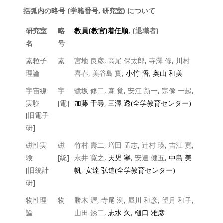
括弧内の略号 (学籍番号, 研究室) について
研究室
略
教員(教官)着任順
, (
退職者
)
名
号
素粒子
素
宮地 良彦
,
高尾 保太郎
,
寺澤 修
,
川村
理論
喜春
,
美谷島 實
,
小竹 悟
,
奥山 和美
宇宙線
宇
鷺坂 修二
,
森 覚
,
安江 新一
,
宗像 一起
,
実験
[電]
加藤 千尋
,
三澤 透(全学教育センター)
[旧電子
研]
磁性実
磁
竹村 壽二
,
増田 孟志
,
辻村 瑛
,
吉江 寛
,
験
[統]
永井 寛之
,
天児 寧
,
安達 健五
,
中島 美
[旧統計
帆
,
安達 弘道(全学教育センター)
研]
物性理
物
勝木 渥
,
寺尾 洌
,
犀川 和彦
,
望月 和子
,
論
山田 銹二
,
志水 久
,
樋口 雅彦