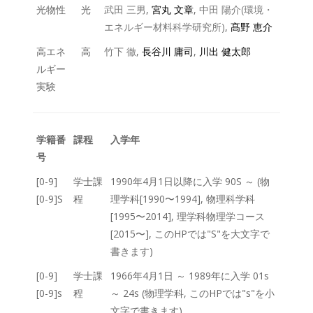
光物性
光
武田 三男
,
宮丸 文章
,
中田 陽介(環境・
エネルギー材料科学研究所)
,
髙野 恵介
高エネ
高
竹下 徹
,
長谷川 庸司
,
川出 健太郎
ルギー
実験
学籍番
課程
入学年
号
[0-9]
学士課
1990年4月1日以降に入学 90S ～ (物
[0-9]S
程
理学科[1990〜1994], 物理科学科
[1995〜2014], 理学科物理学コース
[2015〜], このHPでは"S"を大文字で
書きます)
[0-9]
学士課
1966年4月1日 ～ 1989年に入学 01s
[0-9]s
程
～ 24s (物理学科, このHPでは"s"を小
文字で書きます)