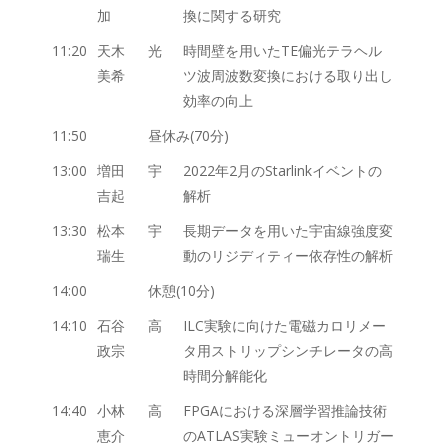
加
換に関する研究
11:20
天木
光
時間壁を用いたTE偏光テラヘル
美希
ツ波周波数変換における取り出し
効率の向上
11:50
昼休み(70分)
13:00
増田
宇
2022年2月のStarlinkイベントの
吉起
解析
13:30
松本
宇
長期データを用いた宇宙線強度変
瑞生
動のリジディティー依存性の解析
14:00
休憩(10分)
14:10
石谷
高
ILC実験に向けた電磁カロリメー
政宗
タ用ストリップシンチレータの高
時間分解能化
14:40
小林
高
FPGAにおける深層学習推論技術
恵介
のATLAS実験ミューオントリガー