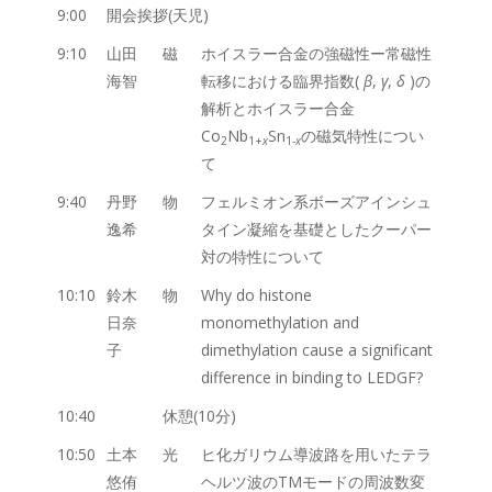
9:00
開会挨拶(天児)
9:10
山田
磁
ホイスラー合金の強磁性ー常磁性
海智
転移における臨界指数(
β
,
γ
,
δ
)の
解析とホイスラー合金
Co
Nb
Sn
の磁気特性につい
2
1+
x
1-
x
て
9:40
丹野
物
フェルミオン系ボーズアインシュ
逸希
タイン凝縮を基礎としたクーパー
対の特性について
10:10
鈴木
物
Why do histone
日奈
monomethylation and
子
dimethylation cause a significant
difference in binding to LEDGF?
10:40
休憩(10分)
10:50
土本
光
ヒ化ガリウム導波路を用いたテラ
悠侑
ヘルツ波のTMモードの周波数変