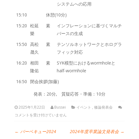
システムへの応用
15:10
休憩(10分)
15:20
松延
素
インフレーションに基づくマルチ
樂
バースの生成
15:50
高松
素
テンソルネットワークとホログラ
晟久
フィック対応
16:20
相田
素
SYK模型におけるwormholeと
隆佑
half-wormhole
16:50
閉会挨拶(加藤)
発表：20分, 質疑応答・準備：10分
2025年1月22日
Bussei
イベント
,
修論発表会
コメントを受け付けていません
←
バーベキュー2024
2024年度卒業論文発表会
→