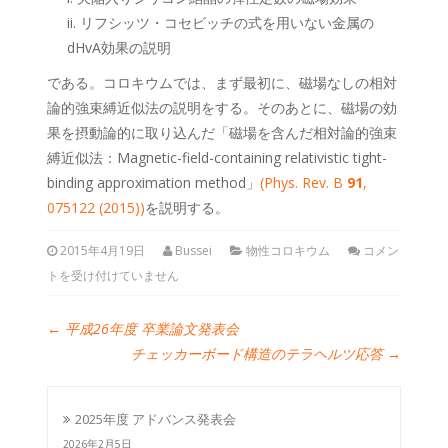
リフシッツ・コセビッチの式を用いない金属の
dHvA効果の説明
である。コロキウムでは、まず最初に、磁場なしの相対
論的強束縛近似法の説明をする。そのあとに、磁場の効
果を摂動論的に取り込んだ「磁場を含んだ相対論的強束
縛近似法：Magnetic-field-containing relativistic tight-
binding approximation method」
(Phys. Rev. B
91
,
075122 (2015))
を説明する。
2015年4月19日
Bussei
物性コロキウム
コメン
トを受け付けていません
←
平成26年度 卒業論文発表会
チェッカーボード構造のテラヘルツ応答
→
2025年度 アドバンス発表会
2026年2月5日