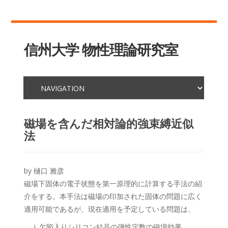
信州大学 物性理論研究室
磁場を含んだ相対論的強束縛近似
法
by 樋口 雅彦
磁場下固体の電子状態を第一原理的に計算する手法の紹
介をする。本手法は磁場の印加された固体の問題に広く
適用可能であるが、現在適用を予定している問題は、
欠陥入りシリコン結晶の弾性定数の磁場効果