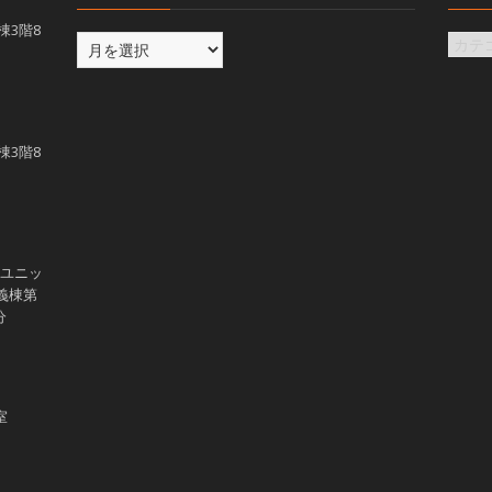
義棟3階8
義棟3階8
学ユニッ
講義棟第
分
室