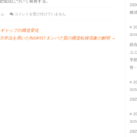
近似法について発表する。
20
棟
ウム
コメントを受け付けていません
2
ギャップの構造変化
202
力学法を用いたRvSAHS1タンパク質の構造転移現象の解明
→
総合
ユニ
学部
答・
2
202
20
2
202
20