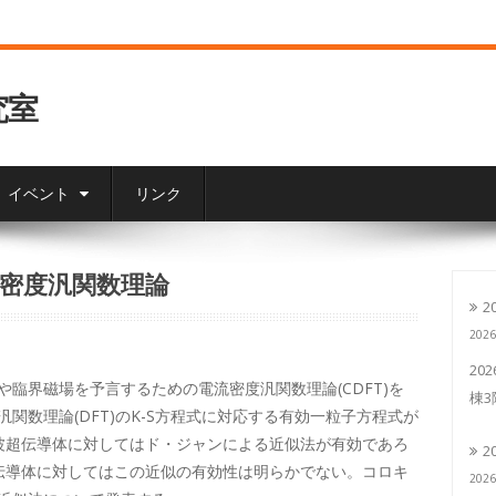
究室
イベント
リンク
密度汎関数理論
2
202
20
臨界磁場を予言するための電流密度汎関数理論(CDFT)を
棟
関数理論(DFT)のK-S方程式に対応する有効一粒子方程式が
波超伝導体に対してはド・ジャンによる近似法が有効であろ
2
伝導体に対してはこの近似の有効性は明らかでない。コロキ
202