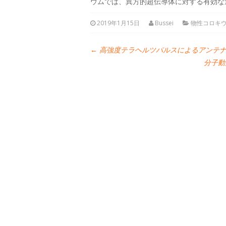
ウムでは、異方的超伝導体に対する有効な
2019年1月15日
Bussei
物性コロキ
←
高強度テラヘルツパルスによるアンテナ
分子動