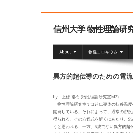
信州大学 物性理論研
About
物性コロキウム
異方的超伝導のための電流
by 上條 裕樹 (物性理論研究室M2)
物性理論研究室では超伝導体の転移温度や
開発している。それによって、通常の密度汎
得られる。その方程式を解くにあたり、S
うと思われる。一方、S波でない異方的超