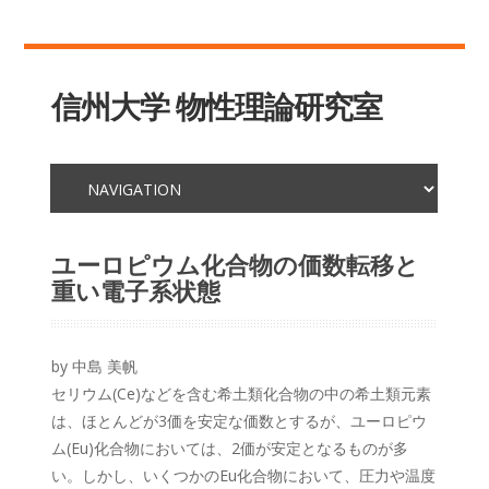
信州大学 物性理論研究室
ユーロピウム化合物の価数転移と
重い電子系状態
by 中島 美帆
セリウム(Ce)などを含む希土類化合物の中の希土類元素
は、ほとんどが3価を安定な価数とするが、ユーロピウ
ム(Eu)化合物においては、2価が安定となるものが多
い。しかし、いくつかのEu化合物において、圧力や温度