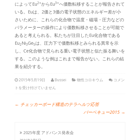
2+
3+
によってEu
からEu
へ価数転移することが報告されて
いる。Euは、2価と3価の電子状態のエネルギー差が小
さいために、これらの化合物で温度・磁場・圧力などの
パラメーターの操作により価数転移させることが可能で
あると考えられる。私たちが注目したEu化合物である
Eu
Ni
Ge
は、圧力下で価数転移とみられる異常を示
2
3
5
し、Ce化合物で見られる重い電子状態と似た振る舞いを
する。このような例はこれまで報告がない。これらの結
果を紹介する。
2015年5月19日
Bussei
物性コロキウム
コメン
トを受け付けていません
←
チェッカーボード構造のテラヘルツ応答
バーベキュー2015
→
2025年度 アドバンス発表会