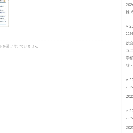
20
棟
2
202
総合
トを受け付けていません
ユニ
学部
答・
2
202
20
2
202
20