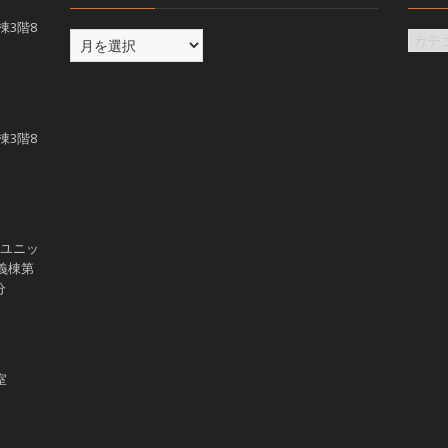
義棟3階8
義棟3階8
学ユニッ
講義棟第
分
室