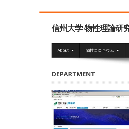
信州大学 物性理論研
About
物性コロキウム
DEPARTMENT