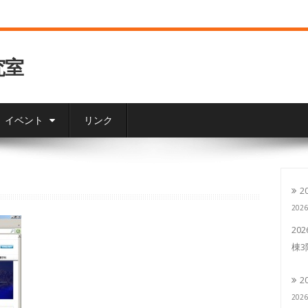
究室
イベント
リンク
2
202
20
棟
2
202