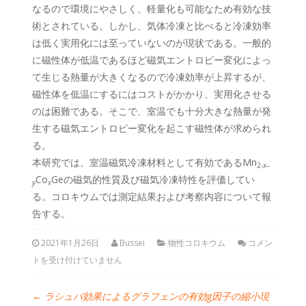
なるので環境にやさしく、軽量化も可能なため有効な技
術とされている。しかし、気体冷凍と比べると冷凍効率
は低く実用化には至っていないのが現状である。一般的
に磁性体が低温であるほど磁気エントロピー変化によっ
て生じる熱量が大きくなるので冷凍効率が上昇するが、
磁性体を低温にするにはコストがかかり、実用化させる
のは困難である。そこで、室温でも十分大きな熱量が発
生する磁気エントロピー変化を起こす磁性体が求められ
る。
本研究では、室温磁気冷凍材料として有効であるMn
2-
x
–
Co
Geの磁気的性質及び磁気冷凍特性を評価してい
y
x
る。コロキウムでは測定結果および考察内容について報
告する。
2021年1月26日
Bussei
物性コロキウム
コメン
トを受け付けていません
←
ラシュバ効果によるグラフェンの有効g因子の縮小現