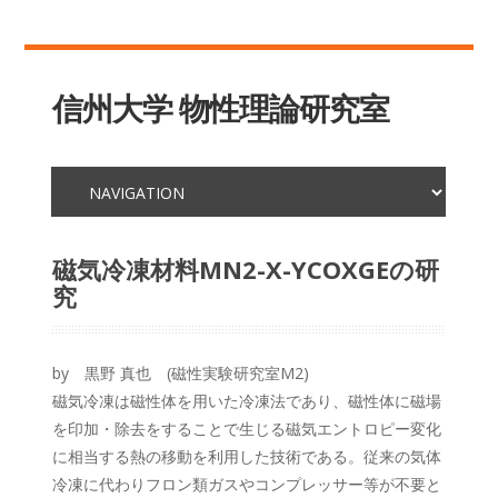
信州大学 物性理論研究室
磁気冷凍材料MN2-X-YCOXGEの研
究
by 黒野 真也 (磁性実験研究室M2)
磁気冷凍は磁性体を用いた冷凍法であり、磁性体に磁場
を印加・除去をすることで生じる磁気エントロピー変化
に相当する熱の移動を利用した技術である。従来の気体
冷凍に代わりフロン類ガスやコンプレッサー等が不要と