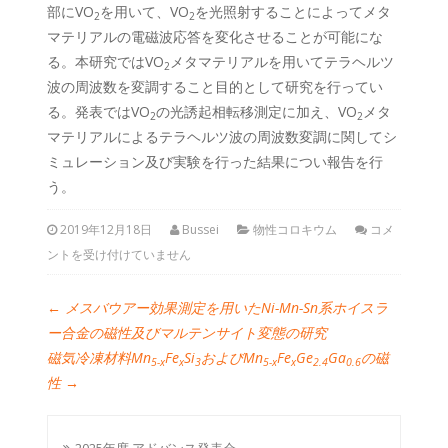
部にVO
を用いて、VO
を光照射することによってメタ
2
2
マテリアルの電磁波応答を変化させることが可能にな
る。本研究ではVO
メタマテリアルを用いてテラヘルツ
2
波の周波数を変調すること目的として研究を行ってい
る。発表ではVO
の光誘起相転移測定に加え、VO
メタ
2
2
マテリアルによるテラヘルツ波の周波数変調に関してシ
ミュレーション及び実験を行った結果につい報告を行
う。
2019年12月18日
Bussei
物性コロキウム
コメ
ントを受け付けていません
←
メスバウアー効果測定を用いたNi-Mn-Sn系ホイスラ
ー合金の磁性及びマルテンサイト変態の研究
磁気冷凍材料Mn
Fe
Si
およびMn
Fe
Ge
Ga
の磁
5-
x
x
3
5-
x
x
2.4
0.6
性
→