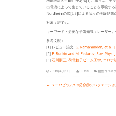
機能設計の可能性がある[1]。我々は、
出電流によって生じていることを示唆する実
Nordheimの式[2,3]による我々の実
対象：誰でも。
キーワード・必要な予備知識：レーザー。
参考文献：
[1] レビュー論文,
G. Ramanandan, et al, J.
[2]
F. Bunkin and M. Fedorov, Sov. Phys. 
[3]
石川順三, 荷電粒子ビーム工学, コロナ社(2
2018年6月11日
Bussei
物性コロキ
←
ユーロピウム(Eu)化合物のバリエーショ