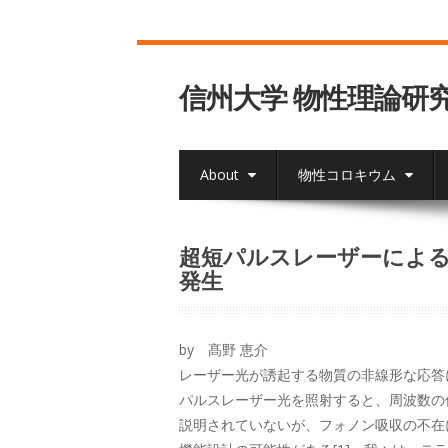
信州大学 物性理論研
About
物性コロキウム
超短パルスレーザーによ
発生
by 髙野 恵介
レーザー光が誘起する物質の非線形な応答
パルスレーザー光を照射すると、周波数の
説明されていないが、フォノン吸収の不在