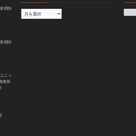
義棟3階8
義棟3階8
学ユニッ
講義棟第
分
室