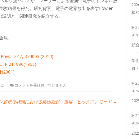
テラヘルツ波パルスが、レーザーによる金属中電子のトンネル放
20
験結果を得た。研究背景、電子の電界放出を表すFowler-
棟
験結果の説明と、関連研究を紹介する。
2
202
金属。
総合
ユニ
 Phys. D 47, 374003 (2014).
学部
JETP 21, 896(1965).
答・
001).
2
ウム
コメントを受け付けていません
202
20
ン
超伝導状態における集団励起：振幅（ヒッグス）モード
→
2
202
20