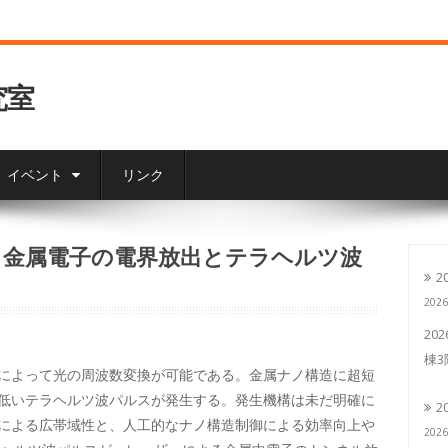
究室
イベント
リンク
る金属電子の電界放出とテラヘルツ波
2
202
20
棟
によって光の周波数変換が可能である。金属ナノ構造に超短
低いテラヘルツ波パルスが発生する。発生機構は未だ明確に
2
による広帯域性と、人工的なナノ構造制御による効率向上や
202