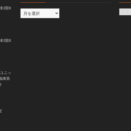
義棟3階8
義棟3階8
学ユニッ
講義棟第
分
室