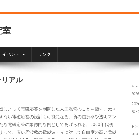
究室
イベント
リンク
テリアル
2
202
20
造によって電磁応答を制御した人工媒質のことを指す。元々
棟
きない電磁応答の設計も可能になる。負の屈折率や透明マン
たな電磁応答の象徴的な例としてあげられる。2000年代初
2
よって、広い周波数の電磁波・光に対して自由度の高い電磁
202