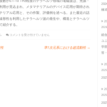
が0.1-10 THz程度のテラヘルツ領域の電磁波は、光源・
20
利用が見込まれ、メタマテリアルのデバイス応用が期待され
棟
テリアル応用と、その作製、評価例を述べる。また最近の話
線形性を利用したテラヘルツ波の発生や、構造とテラヘルツ
2
て紹介する。
202
総合
ム
コメントを受け付けていません
ユニ
学部
磁性
準1次元系における超流動性
→
答・
2
202
20
2
202
20