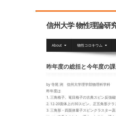
信州大学 物性理論研
About
物性コロキウム
昨年度の総括と今年度の課
by 寺尾 洌 信州大学理学部物理科学科
昨年度は
1. 三角格子、篭目格子の古典スピン反強磁
2. 12-20面体上の30スピン、正五角形ク
3. 三角形・四面体量子スピンクラスター