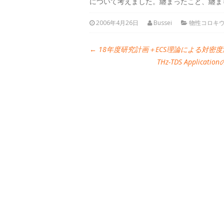
について考えました。纏まったこと、纏ま
2006年4月26日
Bussei
物性コロキ
←
18年度研究計画＋ECS理論による対密
THz-TDS Appli