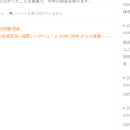
らなかったことを振返り、今年の課題を探ります。
20
棟
ウム
コメントを受け付けていません
2
度汎関数理論
202
cationの先端状況—国際シンポジュ－ム SURA 2006 からの速報—
→
総合
ユニ
学部
答・
2
202
20
2
202
20