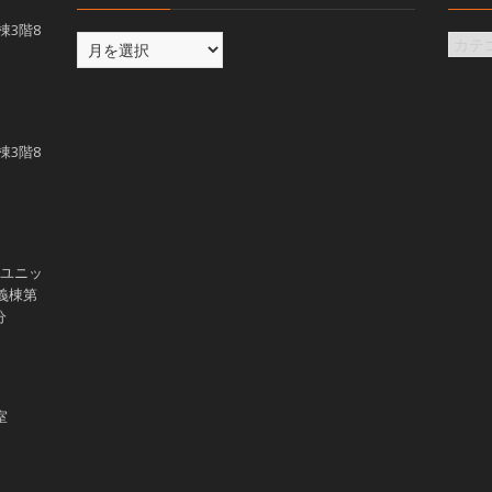
義棟3階8
義棟3階8
学ユニッ
講義棟第
分
室