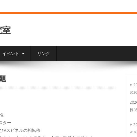
究室
イベント
リンク
題
2
202
20
棟
性
ラスター
2
及びVスピネルの相転移
202