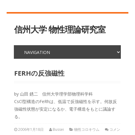
信州大学 物性理論研究室
FERHの反強磁性
by 山田 銹二 信州大学理学部物理科学科
CsCl型構造のFeRhは、低温で反強磁性を示す。何故反
強磁性状態が安定になるか、電子構造をもとに議論す
る。
2006年1月18日
Bussei
物性コロキウム
コメン