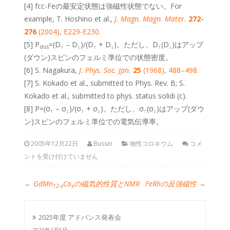
[4] fcc-Feの最安定状態は強磁性状態でない。For
example, T. Hoshino et al.,
J. Magn. Magn. Mater.
272-
276
(2004), E229-E230.
[5] P
=(D
– D
)/(D
+ D
)。ただし、D
(D
)はアップ
dos
↑
↓
↑
↓
↑
↓
(ダウン)スピンのフェルミ準位での状態密度。
[6] S. Nagakura,
J. Phys. Soc. Jpn.
25
(1968), 488–498.
[7] S. Kokado et al., submitted to Phys. Rev. B; S.
Kokado et al., submitted to phys. status solidi (c).
[8] P=(σ
– σ
)/(σ
+ σ
)。ただし、σ
(σ
)はアップ(ダウ
↑
↓
↑
↓
↑
↓
ン)スピンのフェルミ準位での電気伝導率。
2005年12月22日
Bussei
物性コロキウム
コメ
ントを受け付けていません
←
GdMn
Co
の磁気的性質とNMR
FeRhの反強磁性
→
12-x
x
2025年度 アドバンス発表会