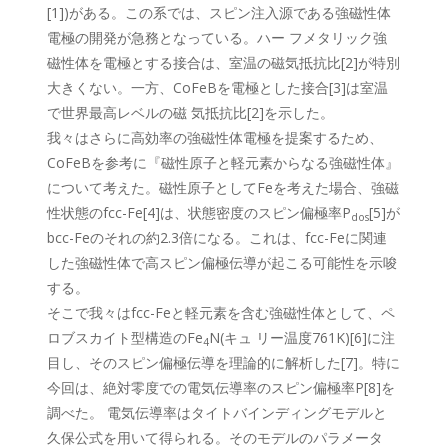
[1])がある。この系では、スピン注入源である強磁性体
電極の開発が急務となっている。ハー フメタリック強
磁性体を電極とする接合は、室温の磁気抵抗比[2]が特別
大きくない。一方、CoFeBを電極とした接合[3]は室温
で世界最高レベルの磁 気抵抗比[2]を示した。
我々はさらに高効率の強磁性体電極を提案するため、
CoFeBを参考に『磁性原子と軽元素からなる強磁性体』
について考えた。磁性原子としてFeを考えた場合、強磁
性状態のfcc-Fe[4]は、状態密度のスピン偏極率P
[5]が
dos
bcc-Feのそれの約2.3倍になる。これは、fcc-Feに関連
した強磁性体で高スピン偏極伝導が起こる可能性を示唆
する。
そこで我々はfcc-Feと軽元素を含む強磁性体として、ペ
ロブスカイト型構造のFe
N(キュ リー温度761K)[6]に注
4
目し、そのスピン偏極伝導を理論的に解析した[7]。特に
今回は、絶対零度での電気伝導率のスピン偏極率P[8]を
調べた。 電気伝導率はタイトバインディングモデルと
久保公式を用いて得られる。そのモデルのパラメータ