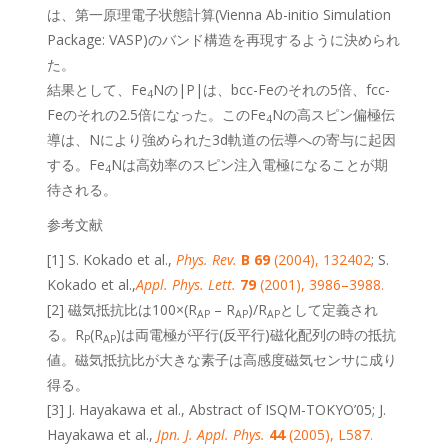
は、第一原理電子状態計算(Vienna Ab-initio Simulation
Package: VASP)のバンド構造を再現するように決められ
た。
結果として、Fe
Nの|P|は、bcc-Feのそれの5倍、fcc-
4
Feのそれの2.5倍になった。このFe
Nの高スピン偏極伝
4
導は、Nにより強められた3d軌道の伝導への寄与に起因
する。Fe
Nは高効率のスピン注入電極になることが期
4
待される。
参考文献
[1] S. Kokado et al.,
Phys. Rev.
B 69
(2004), 132402
; S.
Kokado et al.,
Appl. Phys. Lett.
79
(2001), 3986–3988.
[2] 磁気抵抗比は100×(R
– R
)/R
として定義され
AP
AP
AP
る。R
(R
)は両電極が平行(反平行)磁化配列の時の抵抗
P
AP
値。磁気抵抗比が大きな素子は高感度磁気センサに成り
得る。
[3] J. Hayakawa et al., Abstract of ISQM-TOKYO’05; J.
Hayakawa et al.,
Jpn. J. Appl. Phys.
44
(2005), L587.