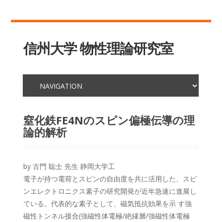
信州大学 物性理論研究室
窒化鉄FE4Nのスピン偏極伝導の理
論的解析
by 古門 聡士 先生 静岡大学工
電子が持つ電荷とスピンの自由度を共に活用した、スピ
ンエレクトロニクス素子の研究開発が近年急速に進展し
ている。代表的な素子として、磁気抵抗効果を示 す強
磁性トンネル接合(強磁性体電極/絶縁層/強磁性体電極