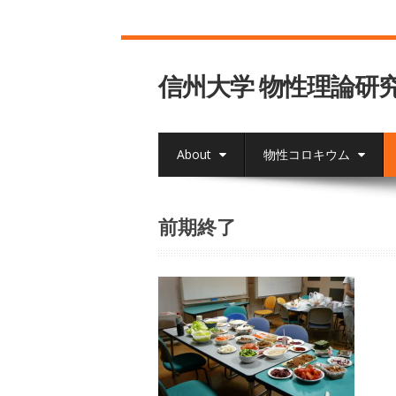
信州大学 物性理論研
About
物性コロキウム
前期終了