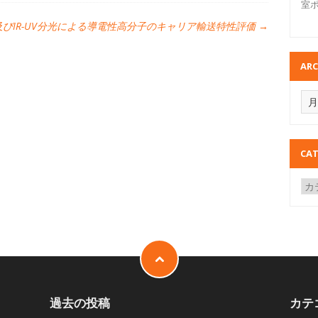
室
z及びIR-UV分光による導電性高分子のキャリア輸送特性評価
→
ARC
CAT
過去の投稿
カテ