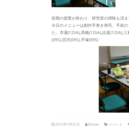
前期の授業が終わり、研究室の掃除も済ま
今日のメニューは創作手巻き寿司。手前の
た。市瀬(12SA),髙橋(12SA),比嘉(12SA),三村
(09S),宮沢(09S),手塚(09S)
2012年7月31日
Bussei
イベント