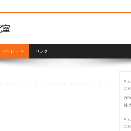
究室
イベント
リンク
2
202
20
棟
2
202