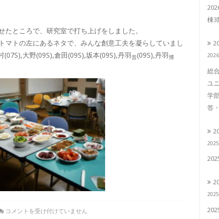
20
棟
せたところで、研究室で打ち上げをしました。
トマトの左にあるネタで、みんな創意工夫を凝らしていまし
2
(07S),大野(09S),倉田(09S),坂本(09S),丹羽
(09S),丹羽
202
音
博
総合
ユニ
学部
答・
2
202
20
2
202
20
コメントを受け付けていません