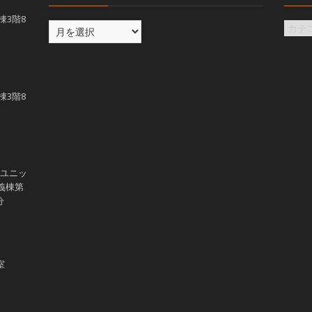
義棟3階8
義棟3階8
学ユニッ
講義棟第
分
室