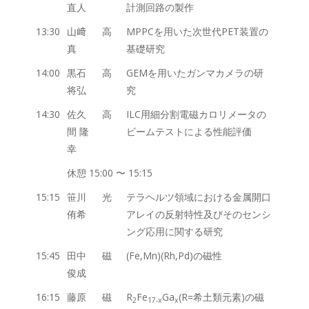
直人
計測回路の製作
13:30
山﨑
高
MPPCを用いた次世代PET装置の
真
基礎研究
14:00
黒石
高
GEMを用いたガンマカメラの研
将弘
究
14:30
佐久
高
ILC用細分割電磁カロリメータの
間 隆
ビームテストによる性能評価
幸
休憩 15:00 〜 15:15
15:15
笹川
光
テラヘルツ領域における金属開口
侑希
アレイの反射特性及びそのセンシ
ング応用に関する研究
15:45
田中
磁
(Fe,Mn)(Rh,Pd)の磁性
俊成
16:15
藤原
磁
R
Fe
Ga
(R=希土類元素)の磁
2
17-x
x