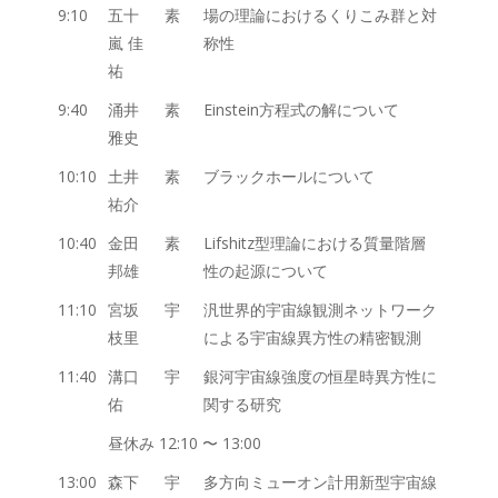
9:10
五十
素
場の理論におけるくりこみ群と対
嵐 佳
称性
祐
9:40
涌井
素
Einstein方程式の解について
雅史
10:10
土井
素
ブラックホールについて
祐介
10:40
金田
素
Lifshitz型理論における質量階層
邦雄
性の起源について
11:10
宮坂
宇
汎世界的宇宙線観測ネットワーク
枝里
による宇宙線異方性の精密観測
11:40
溝口
宇
銀河宇宙線強度の恒星時異方性に
佑
関する研究
昼休み 12:10 〜 13:00
13:00
森下
宇
多方向ミューオン計用新型宇宙線