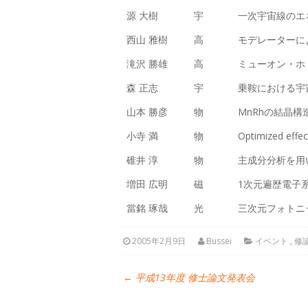
源 大樹
宇
一次宇宙線のエ
西山 雅樹
高
モデレーターに
滝沢 勝雄
高
ミューオン・ホ
森 正志
宇
乗鞍における宇
山本 勝彦
物
MnRhの結晶
小寺 満
物
Optimized e
碓井 淳
物
主成分分析を用
増田 広明
磁
1次元遍歴電子
當銘 琢哉
光
三次元フォトニ
2005年2月9日
Bussei
イベント
,
修
←
平成13年度 修士論文発表会