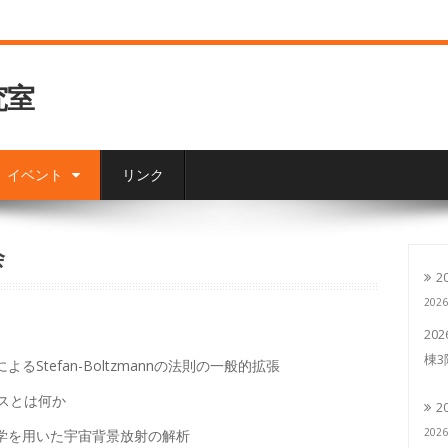
究室
イベント
リンク
会
2
202
20
棟
学によるStefan-Boltzmannの法則の一般的拡張
スとは何か
2
202
統計力学を用いた宇宙背景放射の解析