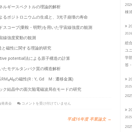
20
ネルギースペクトルの理論的解析
棟
よるポジトロニウムの生成と、3光子崩壊の寿命
2
ドスコープ(乗鞍・明野)を用いた宇宙線強度の観測
202
宙線強度変動の観測
総合
構造と磁性に関する理論的研究
ユニ
学部
ffective potential法による原子構造の計算
答・
いたモデルタンパク質の構造解析
系RM
Al
の磁性(R : Y, Gd M : 遷移金属)
2
4
8
202
ック結晶中の面欠陥電磁波局在モードの研究
20
論発表会
コメントを受け付けていません
2
202
平成16年度 卒業論文
→
20