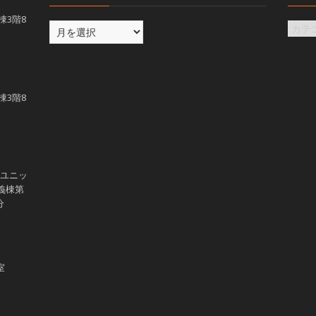
義棟3階8
義棟3階8
学ユニッ
講義棟第
分
室