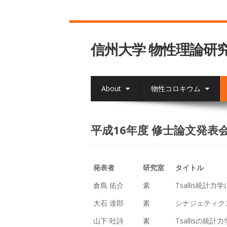
信州大学 物性理論研
About
物性コロキウム
平成16年度 修士論文発表
発表者
研究室
タイトル
倉島 佑介
素
Tsallis統計力
大石 達郎
素
シナジェティク
山下 吐詩
素
Tsallisの