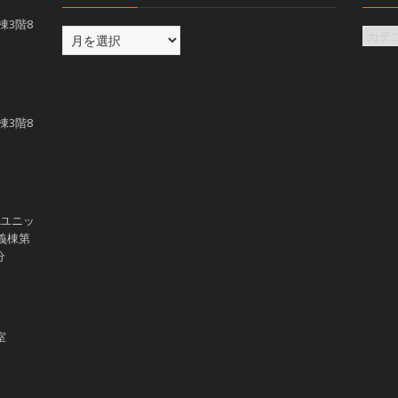
義棟3階8
義棟3階8
学ユニッ
講義棟第
分
室