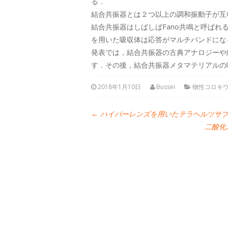
る．
結合共振器とは２つ以上の調和振動子が互
結合共振器はしばしばFano共鳴と呼ば
を用いた吸収体は応答がマルチバンドにな
発表では，結合共振器の古典アナロジーや
す．その後，結合共振器メタマテリアルの
2018年1月10日
Bussei
物性コロキ
←
ハイパーレンズを用いたテラヘルツサブ
二酸化