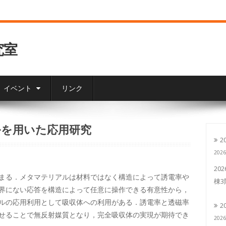
究室
イベント
リンク
ルを用いた応用研究
2
202
20
まる．メタマテリアルは材料ではなく構造によって誘電率や
棟
界にない応答を構造によって任意に操作できる有意性から，
ルの応用利用として吸収体への利用がある．誘電率と透磁率
2
せることで無反射媒質となり，完全吸収体の実現が期待でき
202