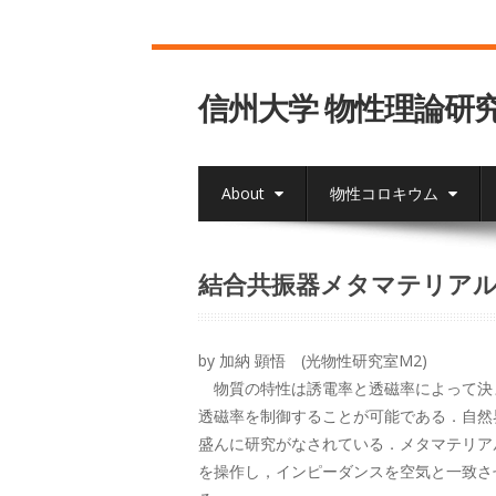
信州大学 物性理論研
About
物性コロキウム
結合共振器メタマテリア
by 加納 顕悟 (光物性研究室M2)
物質の特性は誘電率と透磁率によって決
透磁率を制御することが可能である．自然
盛んに研究がなされている．メタマテリア
を操作し，インピーダンスを空気と一致さ