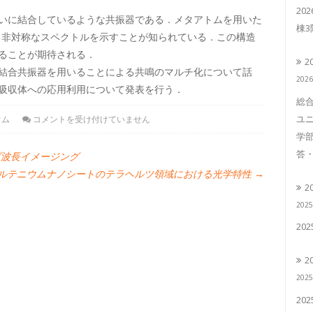
20
いに結合しているような共振器である．メタアトムを用いた
棟
れる非対称なスペクトルを示すことが知られている．この構造
ることが期待される．
2
結合共振器を用いることによる共鳴のマルチ化について話
202
吸収体への応用利用について発表を行う．
総合
ユニ
ウム
コメントを受け付けていません
学部
答・
波長イメージング
ルテニウムナノシートのテラヘルツ領域における光学特性
→
2
202
20
2
202
20