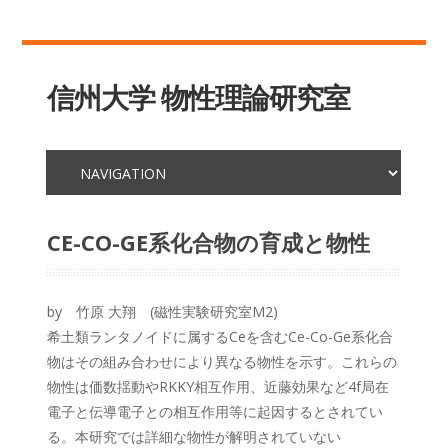
信州大学 物性理論研究室
CE-CO-GE系化合物の育成と物性
by 竹原 大翔 (磁性実験研究室M2)
希土類ランタノイドに属するCeを含むCe-Co-Ge系化合
物はその組み合わせにより異なる物性を示す。これらの
物性は価数揺動やRKKY相互作用、近藤効果など4f局在
電子と伝導電子との相互作用等に起因するとされてい
る。本研究では詳細な物性が解明されていない