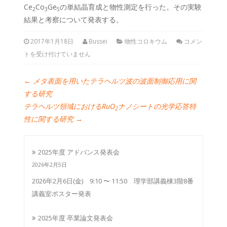
Ce
Co
Ge
の単結晶育成と物性測定を行った。その実験
2
3
5
結果と考察について発表する。
2017年1月18日
Bussei
物性コロキウム
コメン
トを受け付けていません
←
メタ表面を用いたテラヘルツ波の波面制御応用に関
する研究
テラヘルツ領域におけるRuO
ナノシートの光学応答特
2
性に関する研究
→
2025年度 アドバンス発表会
2026年2月5日
2026年2月6日(金) 9:10 〜 11:50 理学部講義棟3階8番
講義室ポスター発表
2025年度 卒業論文発表会