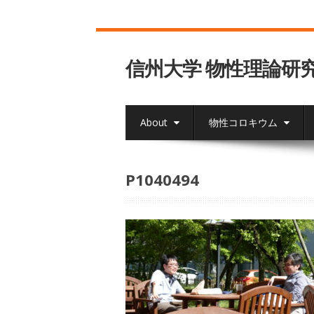
信州大学 物性理論研
About
物性コロキウム
P1040494