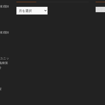
義棟3階8
義棟3階8
学ユニッ
講義棟第
分
室