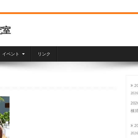
究室
イベント
リンク
2
202
20
棟
2
202