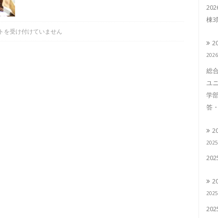
20
棟
トを受け付けていません
2
202
総合
ユニ
学部
答・
2
202
20
2
202
20