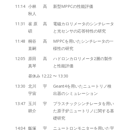
11:14
小林
高
新型MPPCの性能評価
秋人
11:31
崔 原
高
電磁カロリメータのシンチレータ
碩
と光センサの応答特性の研究
11:48
桐谷
高
MPPCを用いたシンチレータの一
直嗣
様性の研究
12:05
原田
高
ハドロンカロリメータ2層の製作
真琴
と性能評価
昼休み 12:22 〜 13:30
13:30
北川
宇
Geant4を用いたニュートリノ検
宇宙
出器のシミュレーション
13:47
玉川
宇
プラスチックシンチレータを用い
耕介
た原子炉ニュートリノに関する基
礎研究
14:04
飯塚
宇
ニュートロンモニターを用いた宇