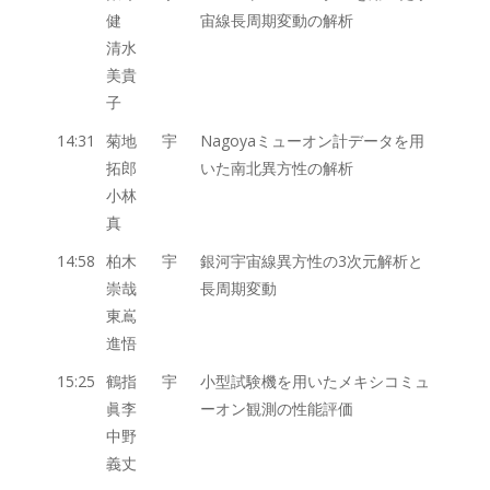
健
宙線長周期変動の解析
清水
美貴
子
14:31
菊地
宇
Nagoyaミューオン計データを用
拓郎
いた南北異方性の解析
小林
真
14:58
柏木
宇
銀河宇宙線異方性の3次元解析と
崇哉
長周期変動
東嶌
進悟
15:25
鶴指
宇
小型試験機を用いたメキシコミュ
眞李
ーオン観測の性能評価
中野
義丈