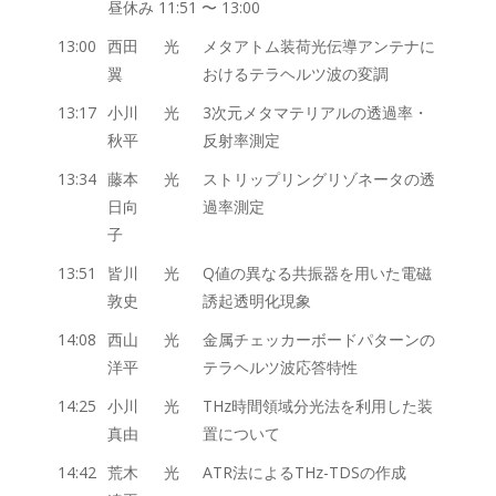
昼休み 11:51 〜 13:00
13:00
西田
光
メタアトム装荷光伝導アンテナに
翼
おけるテラヘルツ波の変調
13:17
小川
光
3次元メタマテリアルの透過率・
秋平
反射率測定
13:34
藤本
光
ストリップリングリゾネータの透
日向
過率測定
子
13:51
皆川
光
Q値の異なる共振器を用いた電磁
敦史
誘起透明化現象
14:08
西山
光
金属チェッカーボードパターンの
洋平
テラヘルツ波応答特性
14:25
小川
光
THz時間領域分光法を利用した装
真由
置について
14:42
荒木
光
ATR法によるTHz-TDSの作成