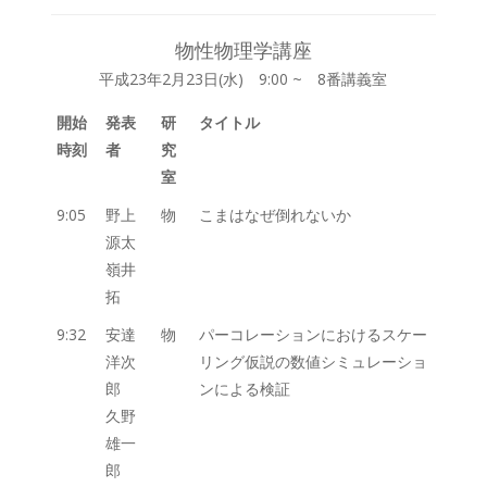
物性物理学講座
平成23年2月23日(水) 9:00 ~ 8番講義室
開始
発表
研
タイトル
時刻
者
究
室
9:05
野上
物
こまはなぜ倒れないか
源太
嶺井
拓
9:32
安達
物
パーコレーションにおけるスケー
洋次
リング仮説の数値シミュレーショ
郎
ンによる検証
久野
雄一
郎