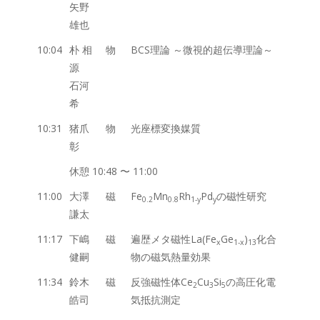
矢野
雄也
10:04
朴 相
物
BCS理論 ～微視的超伝導理論～
源
石河
希
10:31
猪爪
物
光座標変換媒質
彰
休憩 10:48 〜 11:00
11:00
大澤
磁
Fe
Mn
Rh
Pd
の磁性研究
0.2
0.8
1-y
y
謙太
11:17
下嶋
磁
遍歴メタ磁性La(Fe
Ge
)
化合
x
1-x
13
健嗣
物の磁気熱量効果
11:34
鈴木
磁
反強磁性体Ce
Cu
Si
の高圧化電
2
3
5
皓司
気抵抗測定