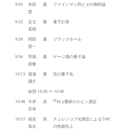
9:05
井田
素
ファインマン則とその御利益
慧
9:22
足立
素
量子計算
直樹
9:39
岡田
素
ブラックホール
賢一
9:56
羽柴
素
ゲージ場の量子論
規敏
10:13
渡邉
素
弦の量子化
謙介
休憩 10:30 〜 10:40
60
10:40
今井
高
Ni γ遷移のスピン測定
宗幸
10:57
稲吉
高
チェレンコフ光測定によるTMC
真次
の性能向上