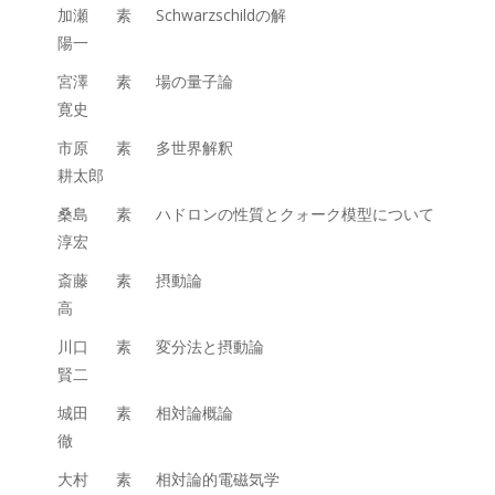
加瀬
素
Schwarzschildの解
陽一
宮澤
素
場の量子論
寛史
市原
素
多世界解釈
耕太郎
桑島
素
ハドロンの性質とクォーク模型について
淳宏
斎藤
素
摂動論
高
川口
素
変分法と摂動論
賢二
城田
素
相対論概論
徹
大村
素
相対論的電磁気学