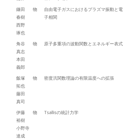
鎌田
物
自由電子ガスにおけるプラズマ振動と電
春樹
子相関
西野
琢也
角谷
物
原子多重項の波動関数とエネルギー表式
真志
本田
義郎
飯塚
物
密度汎関数理論の有限温度への拡張
拓也
藤田
真司
伊藤
物
Tsallisの統計力学
裕樹
小野寺
達成