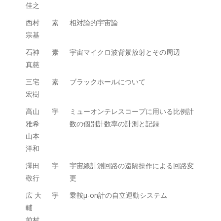
佳之
西村
素
相対論的宇宙論
宗基
石神
素
宇宙マイクロ波背景放射とその周辺
真慈
三宅
素
ブラックホールについて
宏樹
高山
宇
ミューオンテレスコープに用いる比例計
雅希
数の個別計数率の計測と記録
山本
洋和
澤田
宇
宇宙線計測回路の遠隔操作による回路変
敬行
更
広 大
宇
乗鞍μ-on計の自立運動システム
輔
前村