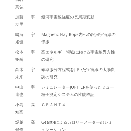
真弘
加藤
宇
銀河宇宙線強度の長周期変動
友里
鳴海
宇
Magnetic Flay Rope内への銀河宇宙線の
拓也
伝搬
松本
宇
高エネルギー領域における宇宙線異方性
矩尚
の研究
鈴木
宇
確率微分方程式を用いた宇宙線の太陽変
未来
調の研究
中山
宇
シミュレーターJUPITERを使ったミュー
達也
粒子測定システムの性能検証
小島
高
ＧＥＡＮＴ４
知高
堀越
高
Geant4によるカロリーメーターのシミ
健作
ュレーション