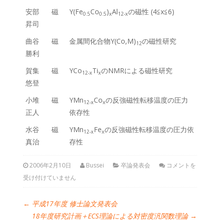
安部
磁
Y(Fe
Co
)
Al
の磁性 (4≦x≦6)
0.5
0.5
x
12-x
昇司
曲谷
磁
金属間化合物Y(Co,M)
の磁性研究
12
勝利
賀集
磁
YCo
Ti
のNMRによる磁性研究
12-x
x
悠登
小堆
磁
YMn
Co
の反強磁性転移温度の圧力
12-x
x
正人
依存性
水谷
磁
YMn
Fe
の反強磁性転移温度の圧力依
12-x
x
真治
存性
2006年2月10日
Bussei
卒論発表会
コメントを
受け付けていません
←
平成17年度 修士論文発表会
18年度研究計画＋ECS理論による対密度汎関数理論
→