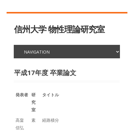
信州大学 物性理論研究室
平成17年度 卒業論文
発表者
研
タイトル
究
室
高畠
素
経路積分
信弘