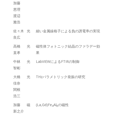
加藤
恵理
渡辺
雅浩
佐々木
光
細い金属線格子による負の誘電率の実現
良広
高橋
光
磁性体フォトニック結晶のファラデー効
直孝
果
中林
光
LabVIEWによるFTIRの制御
智彬
大橋
光
THzパラメトリック発振の研究
佳奈
関根
浩三
加藤
磁
(La,Gd)Fe
Al
の磁性
4
8
新之介